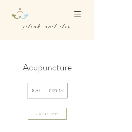
גולי ליסר אסולין
Acupuncture
30
דולר
45 דקות
4
אמריקאי
5
ד
ק
ו
לביצוע הזמנה
ת