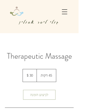
גולי ליסר אסולין
Therapeutic Massage
30
דולר
45 דקות
4
אמריקאי
5
ד
ק
ו
לביצוע הזמנה
ת